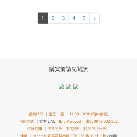
1
2
3
4
5
»
購買前請先閱讀
營業時間▕ 週五 ~ 週一 11:00–18:30 (預約參觀)
預約方式▕
官方 LINE
（ID：@woood） 電話 0918-332-952
特展期間▕ 正常開放，不需預約（時間另行公告）
地址▕ 台北市中正區羅斯福路三段 128 巷 31 號 1 樓
(地圖)