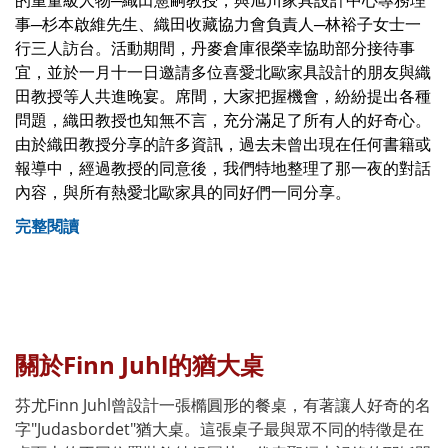
的重量級人物─織田憲嗣教授，與旭川家具設計中心專務理
事─杉本啟維先生、織田收藏協力會負責人─林裕子女士一
行三人訪台。活動期間，丹麥倉庫很榮幸協助部分接待事
宜，並於一月十一日邀請多位喜愛北歐家具設計的朋友與織
田教授等人共進晚宴。席間，大家把握機會，紛紛提出各種
問題，織田教授也知無不言，充分滿足了所有人的好奇心。
由於織田教授分享的許多資訊，過去未曾出現在任何書籍或
報導中，經過教授的同意後，我們特地整理了那一夜的對話
內容，與所有熱愛北歐家具的同好們一同分享。
完整閱讀
關於Finn Juhl的猶大桌
芬尤Finn Juhl曾設計一張橢圓形的餐桌，有著讓人好奇的名
字"Judasbordet"猶大桌。這張桌子最與眾不同的特徵是在