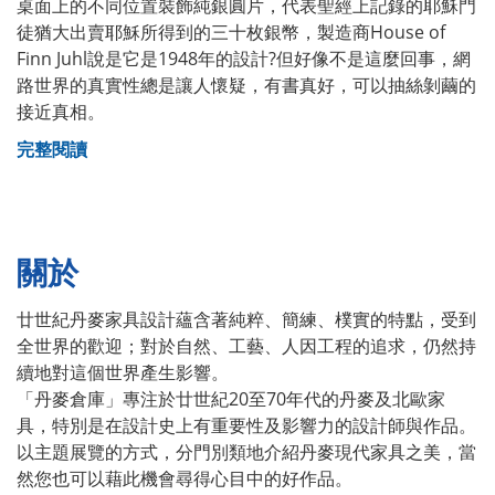
桌面上的不同位置裝飾純銀圓片，代表聖經上記錄的耶穌門
徒猶大出賣耶穌所得到的三十枚銀幣，製造商House of
Finn Juhl說是它是1948年的設計?但好像不是這麼回事，網
路世界的真實性總是讓人懷疑，有書真好，可以抽絲剝繭的
接近真相。
完整閱讀
關於
廿世紀丹麥家具設計蘊含著純粹、簡練、樸實的特點，受到
全世界的歡迎；對於自然、工藝、人因工程的追求，仍然持
續地對這個世界產生影響。
「丹麥倉庫」專注於廿世紀20至70年代的丹麥及北歐家
具，特別是在設計史上有重要性及影響力的設計師與作品。
以主題展覽的方式，分門別類地介紹丹麥現代家具之美，當
然您也可以藉此機會尋得心目中的好作品。