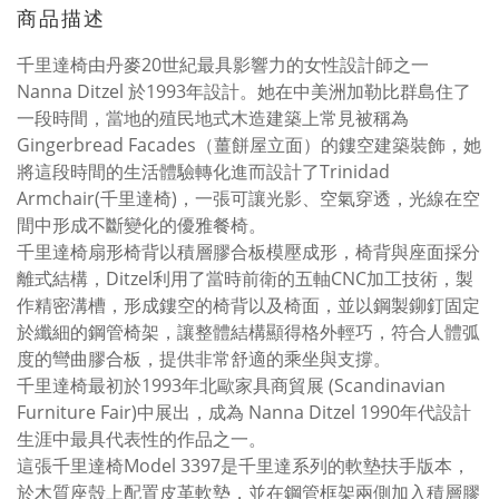
商品描述
千里達椅由丹麥20世紀最具影響力的女性設計師之一
Nanna Ditzel 於1993年設計。她在中美洲加勒比群島住了
一段時間，當地的殖民地式木造建築上常見被稱為
Gingerbread Facades（薑餅屋立面）的鏤空建築裝飾，她
將這段時間的生活體驗轉化進而設計了Trinidad
Armchair(千里達椅)，一張可讓光影、空氣穿透，光線在空
間中形成不斷變化的優雅餐椅。
千里達椅扇形椅背以積層膠合板模壓成形，椅背與座面採分
離式結構，Ditzel利用了當時前衛的五軸CNC加工技術，製
作精密溝槽，形成鏤空的椅背以及椅面，並以鋼製鉚釘固定
於纖細的鋼管椅架，讓整體結構顯得格外輕巧，符合人體弧
度的彎曲膠合板，提供非常舒適的乘坐與支撐。
千里達椅最初於1993年北歐家具商貿展 (Scandinavian
Furniture Fair)中展出，成為 Nanna Ditzel 1990年代設計
生涯中最具代表性的作品之一。
這張千里達椅Model 3397是千里達系列的軟墊扶手版本，
於木質座殼上配置皮革軟墊，並在鋼管框架兩側加入積層膠