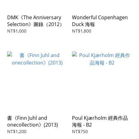
DMK《The Anniversary
Wonderful Copenhagen
Selection》圖錄（2012）
Duck 海報
NT$1,000
NT$1,800
書《Finn Juhl and
Poul Kjærholm 經典作品
onecollection》(2013)
海報 - B2
NT$1,200
NT$750