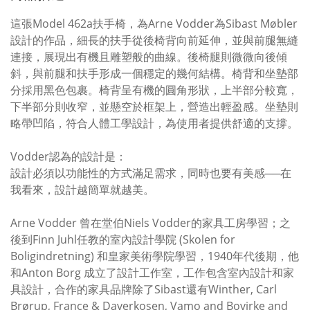
這張Model 462a扶手椅，為Arne Vodder為Sibast Møbler
設計的作品，細長的扶手從後椅背向前延伸，並與前腿無縫
連接，展現出有機且雕塑般的曲線。後椅腿則微微向後傾
斜，與前腿和扶手形成一個穩定的幾何結構。椅背和坐墊部
分採用黑色包裹。椅背呈有機的圓角形狀，上半部分較寬，
下半部分則收窄，並懸空於框架上，營造出輕盈感。坐墊則
略帶凹陷，符合人體工學設計，為使用者提供舒適的支撐。
Vodder認為的設計是：
設計必須以功能性的方式滿足需求，同時也要有美感──在
我看來，設計越簡單就越美。
Arne Vodder 曾在堂伯Niels Vodder的家具工房學習；之
後到Finn Juhl任教的室內設計學院 (Skolen for
Boligindretning) 和皇家美術學院學習，1940年代後期，他
和Anton Borg 成立了設計工作室，工作包含室內設計和家
具設計，合作的家具品牌除了Sibast還有Winther, Carl
Brørup, France & Daverkosen, Vamo and Bovirke and