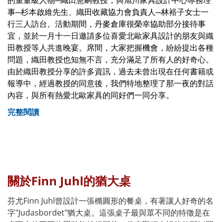
的重量級人物─織田憲嗣教授，與旭川家具設計中心專務理
事─杉本啟維先生、織田收藏協力會負責人─林裕子女士一
行三人訪台。活動期間，丹麥倉庫很榮幸協助部分接待事
宜，並於一月十一日邀請多位喜愛北歐家具設計的朋友與織
田教授等人共進晚宴。席間，大家把握機會，紛紛提出各種
問題，織田教授也知無不言，充分滿足了所有人的好奇心。
由於織田教授分享的許多資訊，過去未曾出現在任何書籍或
報導中，經過教授的同意後，我們特地整理了那一夜的對話
內容，與所有熱愛北歐家具的同好們一同分享。
完整閱讀
關於Finn Juhl的猶大桌
芬尤Finn Juhl曾設計一張橢圓形的餐桌，有著讓人好奇的名
字"Judasbordet"猶大桌。這張桌子最與眾不同的特徵是在