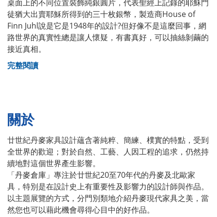
桌面上的不同位置裝飾純銀圓片，代表聖經上記錄的耶穌門
徒猶大出賣耶穌所得到的三十枚銀幣，製造商House of
Finn Juhl說是它是1948年的設計?但好像不是這麼回事，網
路世界的真實性總是讓人懷疑，有書真好，可以抽絲剝繭的
接近真相。
完整閱讀
關於
廿世紀丹麥家具設計蘊含著純粹、簡練、樸實的特點，受到
全世界的歡迎；對於自然、工藝、人因工程的追求，仍然持
續地對這個世界產生影響。
「丹麥倉庫」專注於廿世紀20至70年代的丹麥及北歐家
具，特別是在設計史上有重要性及影響力的設計師與作品。
以主題展覽的方式，分門別類地介紹丹麥現代家具之美，當
然您也可以藉此機會尋得心目中的好作品。