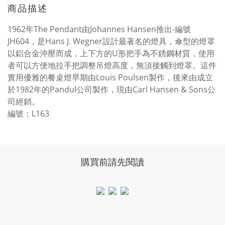
商品描述
1962年The Pendant由
Johannes Hansen推出-編號
JH604，是Hans J. Wegner設計最著名的燈具，傘型的燈罩
以鋁合金沖壓而成，上下方的
U
形把手為不銹鋼材質，使用
者可以方便地拉手把調整吊燈高度，無須接觸到燈罩。這件
實用優雅的餐桌燈早期由
Louis Poulsen
製作，後來由成立
於
1982
年的
Pandul
公司製作，現由
Carl Hansen & Sons
公
司經銷。
編號：L163
購買前請先閱讀