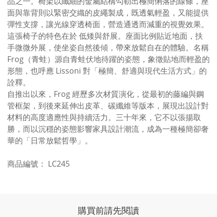
品之一。椅架以纖細的金屬結構勾勒出極簡俐落的線條，座
面與靠背則以緊密交織的皮繩製成，既透氣輕盈，又能提供
彈性支撐，讓光線穿透椅面，營造通透而減重的視覺效果。
這張椅子的特色在於 低矮與舒展。座面比例貼近地面，扶
手微微外展，使坐姿自然後傾，帶來放鬆自在的體驗。名稱
Frog（青蛙）源自青蛙伏地待躍的姿態，象徵貼地而輕盈的
形態，也呼應 Lissoni 對「極簡、舒適與現代生活方式」的
詮釋。
自推出以來，Frog 經歷多次材質演化，從最初的藤編與鋼
管框架，到後來延伸出皮革、碳纖維等版本，展現出設計對
材料的高度適應性與持續活力。三十年來，它不以張揚取
勝，而以沉穩的姿態影響家具設計潮流，成為一種極簡卻奢
華的「日常放鬆哲學」。
商品編號： LC245
購買前請先閱讀