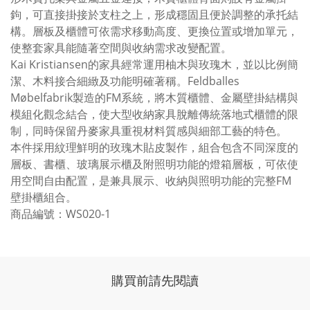
鉤，可直接掛接於支柱之上，形成穩固且便於調整的承托結
構。層板及櫃體可依需求移動高度、更換位置或增加單元，
使整套家具能隨著空間與收納需求改變配置。
Kai Kristiansen的家具經常運用柚木與玫瑰木，並以比例簡
潔、木料接合細緻及功能明確著稱。Feldballes
Møbelfabrik製造的FM系統，將木質櫃體、金屬壁掛結構與
模組化觀念結合，使大型收納家具脫離傳統落地式櫃體的限
制，同時保留丹麥家具重視材料質感與細部工藝的特色。
本件採用紋理鮮明的玫瑰木貼皮製作，組合包含不同深度的
層板、書櫃、玻璃展示櫃及附照明功能的燈箱層板，可依使
用空間自由配置，是兼具展示、收納與照明功能的完整FM
壁掛櫃組合。
商品編號：WS020-1
購買前請先閱讀