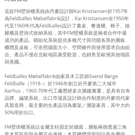
這款FM壁掛櫃系統由丹麥設計師Kai Kristiansen於1957年
為Feldballes Møbelfabrik設計，Kai Kristiansen在1950年
代至1960年代為Feldballes設計了書桌、餐邊櫃、椅子、抽
屜櫃及壁掛式收納系統，其中FM壁櫃系統是兩者合作中最
成功的產品。模組化系統提供多種尺寸與功能各異的層板、
櫃體及桌板，可依照牆面大小、空間條件與使用需求自由組
合。產品不僅在北歐地區廣受歡迎，也銷售至歐洲其他地區
與美國。
Feldballes Møbelfabrik由家具木工匠師Svend Børge
Feldballe（1918–）於1946年創立於丹麥第二大城市
Aarhus，1960-70年代工廠歷經多次擴建搬遷，是具有自有
品牌、編號系統、出口市場及設計師合作制度的丹麥現代家
具製造商，最主要的生產品項為書架／
層架家具，其中大約
50%用於出口。
FM壁掛櫃系統以金屬支柱固定於牆面，層板兩側透過三角
形木質托架與金屬五金連接；木質櫃體背面則設有金屬掛