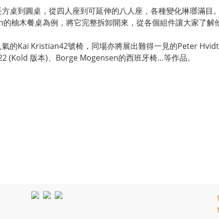
長方桌到圓桌，從四人座到可延伸的八人座，各種變化琳瑯滿目
dersen的柚木餐桌為例，將它完整拆卸開來，從各個組件讓大家
istian42號椅，同場亦將展出難得一見的Peter Hvidt & Orl
K22 (Kold 版本)、Borge Mogensen的西班牙椅…等作品。