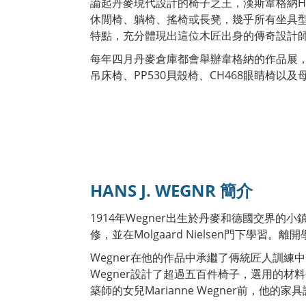
論起丹麥現代設計的椅子之王，漢斯韋格納Ha
休閒椅、躺椅、搖椅或長凳，幾乎所有坐具
特點，充分體現出這位木匠出身的傳奇設計
每年四月丹麥倉庫都會舉辦韋格納的作品展，以
吊床椅、PP530貝殼椅、CH468眼睛椅
HANS J. WEGNR 簡介
1914年Wegner出生於丹麥和德國交界的
修，並在Molgaard Nielsen門下學習。
Wegner在他的作品中承繼了傳統匠人訓
Wegner設計了超過五百件椅子，選用的材
築師的女兒Marianne Wegner前，