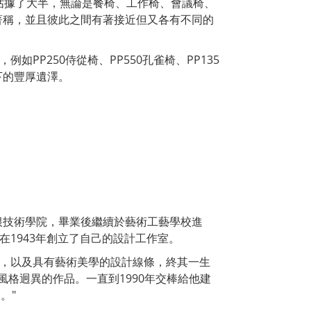
椅子佔據了大半，無論是餐椅、工作椅、會議椅、
著稱，並且彼此之間有著接近但又各有不同的
P250侍從椅、PP550孔雀椅、PP135
下的豐厚遺澤。
本哈根技術學院，畢業後繼續於藝術工藝學校進
，最後在1943年創立了自己的設計工作室。
神，以及具有藝術美學的設計線條，終其一生
風格迥異的作品。一直到1990年交棒給他建
。"