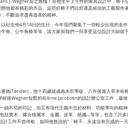
ns J. Wegner當之無愧！在他生平上千件的家具設計中，
型態他都有精彩的作品。這些好椅子們以舒適及絕佳的工藝製作
師，不斷追求盡善盡美的精神。
紀念他4月14日的生日，今年我們聚集了一些較少出現的名作，例如P
以及母牛角、公牛角椅等等，請大家與我們一同享受這位設計大師留
小鎮通德(Tønder)，他十四歲就成為木匠學徒，八年後進入哥
離開學校後Wegner短暫的在Arne Jacobsen的設計辦公室工作
練中一絲不苟的印記，但又有現代主義中忠於材料、功能導向的精
料包括實木、膠合積層木、金屬、皮革、紙纖…等等，包含了許多
他的家具設計工作不曾停歇，如同他曾說的"「椅子」永遠沒有完成的一天