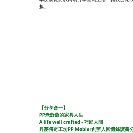
趣。
【分享會一】
PP老爺爺的家具人生
A life well crafted - 巧匠人間
丹麥傳奇工坊PP Møbler創辦人回憶錄讀書