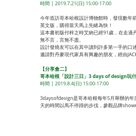
時間 | 2019.7.21(日) 15:00-17:00
今年造訪哥本哈根設計博物館時，發現數年前由丹麥重要家
英文版，購得當天馬上先睹為快！
這本書初版付梓之時艾納已經91歲，在走過
無不言，言無不盡。
設計發燒友可以在其中讀到許多第一手的口
邀請對丹麥現代家具有興趣的朋友，經由JA
【分享會二】
哥本哈根「設計三日」3 days of design玩
時間 | 2019.8.4(日) 15:00-17:00
3daysofdesign是哥本哈根每年5月
天的時間以馬不停蹄的步伐，參觀品牌sho