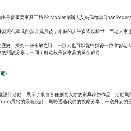
具工坊PP Mobler創辦人艾納佩德森Ejnar Pedersen口述的
丹麥現代家具的黃金歲月後，相識的人許多皆以離世，而老人家
述歷史，探究一些未解之謎；一般人也可以從中獲得一位睿智老
CK的閱讀分享，一同了解這段丹麥家具的黃金歲月。
什麼?
舉辦的年度設計活動，展示了來自各種創意人才的家具家飾作品，活動期
wroom展出的最新設計，期盼透過我們的觀察分享，一窺丹麥的