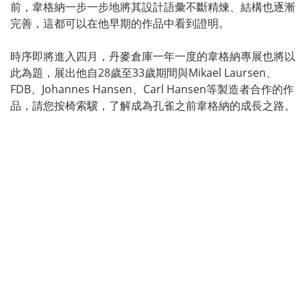
前，韋格納一步一步地將其設計語彙不斷精煉、結構也逐漸
完善，這都可以在他早期的作品中看到證明。
時序即將進入四月，丹麥倉庫一年一度的韋格納專展也將以
此為題，展出他自28歲至33歲期間與Mikael Laursen、
FDB、Johannes Hansen、Carl Hansen等製造者合作的作
品，請您按椅索驥，了解成為孔雀之前韋格納的成長之路。