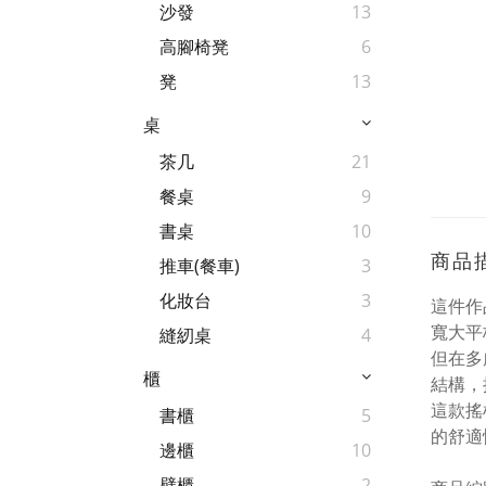
沙發
13
高腳椅凳
6
凳
13
桌
茶几
21
餐桌
9
書桌
10
商品
推車(餐車)
3
化妝台
3
這件作
寬大平
縫紉桌
4
但在多
櫃
結構，
這款搖
書櫃
5
的舒適
邊櫃
10
壁櫃
2