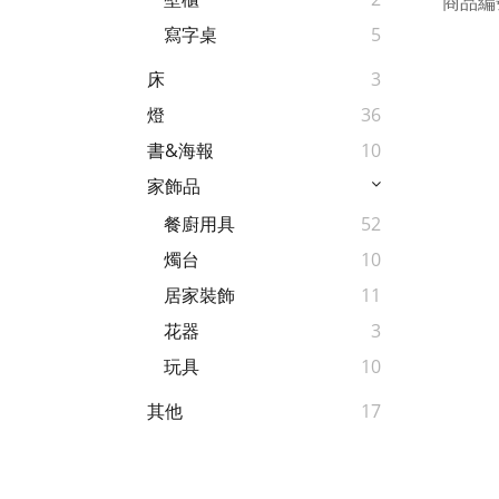
商品編號
寫字桌
5
床
3
燈
36
書&海報
10
家飾品
餐廚用具
52
燭台
10
居家裝飾
11
花器
3
玩具
10
其他
17