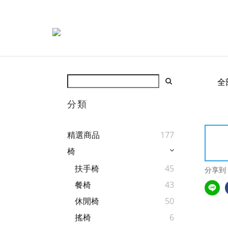
全
分類
精選商品
177
椅
扶手椅
45
分享到
餐椅
43
休閒椅
50
搖椅
6