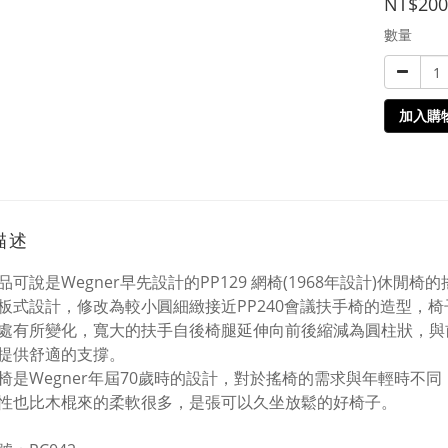
NT$200
數量
加入購
描述
品可說是Wegner早先設計的PP129 網椅(1968年設計)休
板式設計，修改為較小圓細緻接近PP240會議扶手椅的造型，椅子
處有所變化，寬大的扶手自後椅腿延伸向前後縮減為圓柱狀，與
提供舒適的支撐。
椅是Wegner年屆70歲時的設計，對於搖椅的需求與年輕時不同
性也比木棍來的柔軟很多，是張可以久坐放鬆的好椅子。