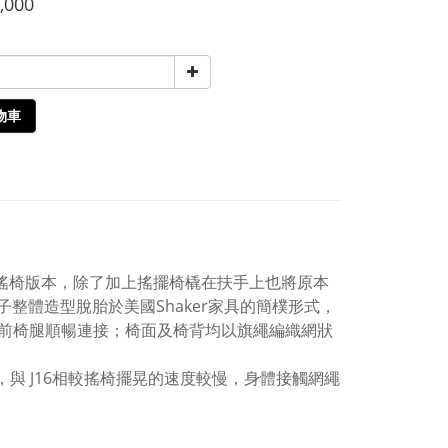
,000
物車
閒椅的搖椅版本，除了加上搖擺椅橇在扶手上也將原本
整體造型脫胎於美國Shaker家具的簡樸形式，
前椅腿順暢連接；椅面及椅背均以旗繩編織網狀
，與 J16相較搖椅擺晃的速度較慢，身體接觸網繩