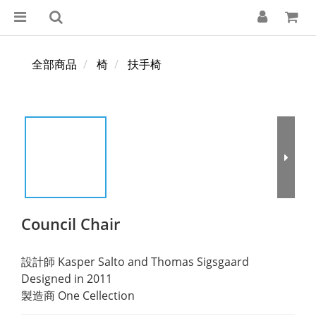
全部商品
椅
扶手椅
Council Chair
設計師 Kasper Salto and Thomas Sigsgaard 
Designed in 2011 
製造商 One Cellection