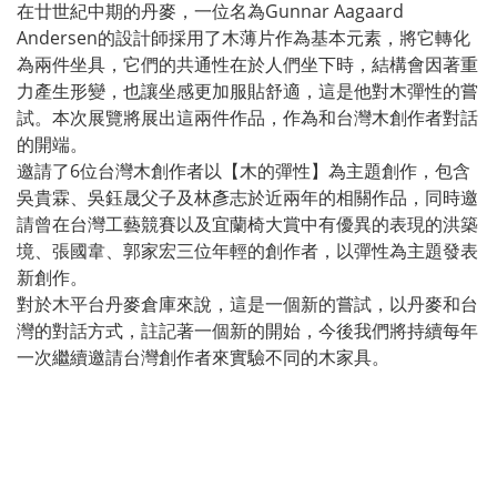
在廿世紀中期的丹麥，一位名為Gunnar Aagaard
Andersen的設計師採用了木薄片作為基本元素，將它轉化
為兩件坐具，它們的共通性在於人們坐下時，結構會因著重
力產生形變，也讓坐感更加服貼舒適，這是他對木彈性的嘗
試。本次展覽將展出這兩件作品，作為和台灣木創作者對話
的開端。
邀請了6位台灣木創作者以【木的彈性】為主題創作，包含
吳貴霖、吳鈺晟父子及林彥志於近兩年的相關作品，同時邀
請曾在台灣工藝競賽以及宜蘭椅大賞中有優異的表現的洪築
境、張國韋、郭家宏三位年輕的創作者，以彈性為主題發表
新創作。
對於木平台丹麥倉庫來說，這是一個新的嘗試，以丹麥和台
灣的對話方式，註記著一個新的開始，今後我們將持續每年
一次繼續邀請台灣創作者來實驗不同的木家具。