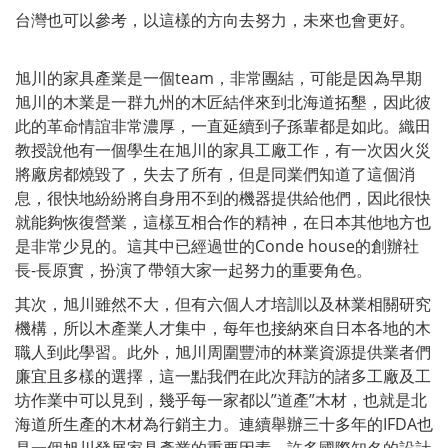
台灣也可以參考，以這樣的方向去努力，未來也會更好。
旭川的家具產業是一個team，非常團結，可能是因為早期
旭川的木業是一群九州的木匠結伴來到北海道拓墾，因此彼
此的革命情誼非常濃厚，一直延續到子孫輩都是如此。織田
教授說他有一個學生在旭川的家具工廠工作，有一次因火災
將廠房都燒毀了，失去了所有，但是同業們知道了這個消
息，很快地紛紛將自身用不到的機器提供給他們，因此很快
就能夠恢復營業，這樣互相合作的精神，在日本其他地方也
是非常少見的。這其中已經過世的Conde house的創辦社
長-長原實，扮演了帶領大家一起努力的重要角色。
其次，旭川雖然不大，但有六個人才培訓以及林業相關研究
機構，所以木產業人才集中，每年也接納來自日本各地的木
職人到此學習。此外，旭川周圍豐沛的林業資源提供業者們
廉宜且多樣的選擇，這一點我們在此次拜訪的諸多工廠及工
坊作業中可以見到，幾乎每一家都以”道產”木材，也就是北
海道所生產的木材為行銷主力。連續舉辦三十多年的IFDA也
是一個旭川發展家具產業的重要因素，許多國際知名的設計