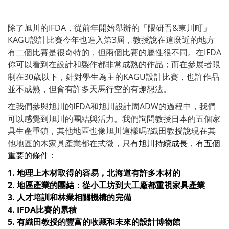
除了旭川的IFDA，從前年開始舉辦的「隈研吾&東川町」
KAGU設計比賽今年也進入第3屆，教授說在這麼近的地方
有二個比賽是很奇特的，但兩個比賽的屬性很不同。在IFDA
你可以看到在設計和製作都非常成熟的作品；而在參展者限
制在30歲以下，針對學生為主的KAGU設計比賽，也許作品
並不成熟，但會有許多天馬行空的有趣想法。
在我們參與旭川的IFDA和旭川設計周ADW的過程中，我們
可以感覺到旭川的團結與活力。我們詢問教授日本的五個家
具生產重鎮，其他地區也像旭川這樣嗎?織田教授說現在其
他地區的木家具產業都在式微，
只有旭川持續成長，有五個
重要的條件：
1. 地理上木材取得的容易，北海道有許多木材的
2. 地區產業的團結：從小工坊到大工廠都重視家具產業
3. 人才培訓和林業相關機構的完備
4. IFDA比賽的累積
5. 有織田教授的豐富的收藏和未來的設計博物館