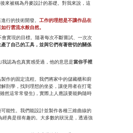
形成後來被稱為丹麥設計的基礎。對我來說，這
來進行的技術開發。
工作的理想是不讓作品在
來如行雲流水般自然。
永遠不會實現的目標。隨著每次不斷嘗試、一次次
生產了自己的工具，並與它們有著密切的關係
｣我認為也真實感受過，他的意思是
當你手裡
品製作的固定流程。我們將家中的儲藏櫃和廚
體解剖學，找到理想的坐姿，讓使用者在打電
(雖然這常常發生)，實際上人應該要能夠隨時
種可能性。我們能設計並製作各種三維曲線的
成為經典是很有趣的。大多數的狀況是，透過強