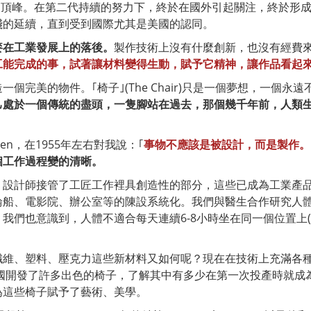
1年達到頂峰。在第二代持續的努力下，終於在國外引起關注，終於
踐的延續，直到受到國際尤其是美國的認同。
麥在工業發展上的落後。
製作技術上沒有什麼創新，也沒有經費
工能完成的事，試著讓材料變得生動，賦予它精神，讓作品看起
個完美的物件。｢椅子｣(The Chair)只是一個夢想，一個
己處於一個傳統的盡頭，一隻腳站在過去，那個幾千年前，人類
sen，在1955年左右對我說：｢
事物不應該是被設計，而是製作。
個工作過程變的清晰。
，設計師接管了工匠工作裡具創造性的部分，這些已成為工業產
輪船、電影院、辦公室等的陳設系統化。我們與醫生合作研究人
我們也意識到，人體不適合每天連續6-8小時坐在同一個位置上
纖維、塑料、壓克力這些新材料又如何呢？現在在技術上充滿各
美國開發了許多出色的椅子，了解其中有多少在第一次投產時就
為這些椅子賦予了藝術、美學。