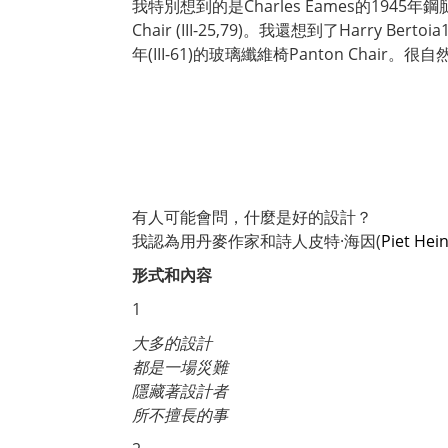
我特別想到的是Charles Eames的1945年鋼腿餐椅
Chair (III-25,79)。我還想到了Harry
年(III-61)的玻璃纖維椅Panton Ch
有人可能會問，什麼是好的設計？
我認為用丹麥作家和詩人皮特·海因(
Piet Hein
形式和內容
1
大多的設計
都是一場災難
隱藏著設計者
所不擅長的事