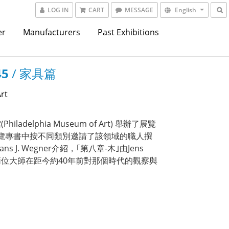
LOG IN
CART
MESSAGE
English
er
Manufacturers
Past Exhibitions
45
/ 家具篇
rt
ladelphia Museum of Art) 舉辦了展覽
覽專書中按不同類別邀請了該領域的職人撰
 J. Wegner介紹，｢第八章-木｣由Jens
下是兩位大師在距今約40年前對那個時代的觀察與