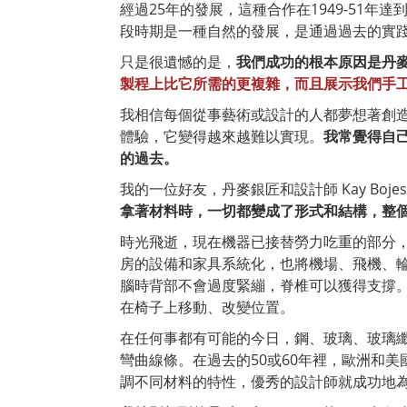
經過25年的發展，這種合作在1949-5
段時期是一種自然的發展，是通過過去的實
只是很遺憾的是，
我們成功的根本原因是丹
製程上比它所需的更複雜，而且展示我們手
我相信每個從事藝術或設計的人都夢想著創造一
體驗，它變得越來越難以實現。
我常覺得自
的過去。
我的一位好友，丹麥銀匠和設計師 Kay Boje
拿著材料時，一切都變成了形式和結構，整
時光飛逝，現在機器已接替勞力吃重的部分
房的設備和家具系統化，也將機場、飛機、
腦時背部不會過度緊繃，脊椎可以獲得支撐。
在椅子上移動、改變位置。
在任何事都有可能的今日，鋼、玻璃、玻璃
彎曲線條。在過去的50或60年裡，歐洲和
調不同材料的特性，優秀的設計師就成功地