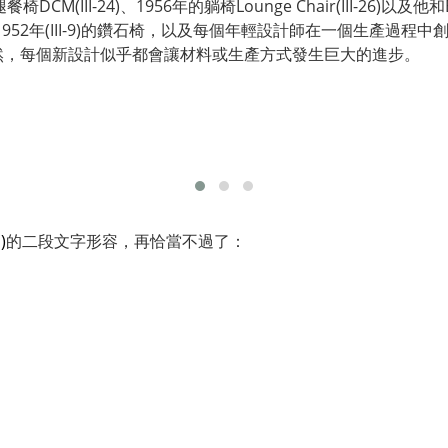
DCM(III-24)、1956年的躺椅Lounge Chair(III-26)以及他和
 Bertoia1952年(III-9)的鑽石椅，以及每個年輕設計師在一個生產過程
air。很自然，每個新設計似乎都會讓材料或生產方式發生巨大的進步。
)
的二段文字形容，再恰當不過了：