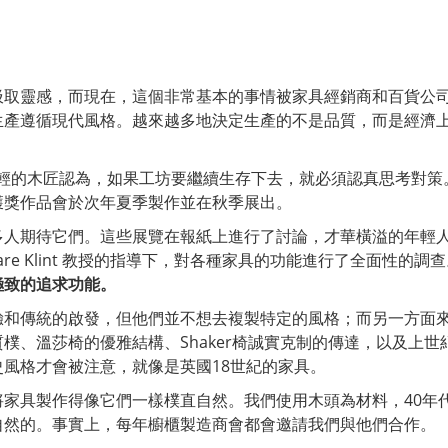
汲取靈感，而現在，這個非常基本的事情被家具經銷商和百貨公
生產遵循現代風格。越來越多地決定生產的不是品質，而是經濟上
一群年輕的木匠認為，如果工坊要繼續生存下去，就必須認真思考
獲獎作品會於次年夏季製作並在秋季展出。
多人期待它們。這些展覽在報紙上進行了討論，才華橫溢的年輕
re Klint 教授的指導下，對各種家具的功能進行了全面性的調
極致的追求功能。
驗和傳統的啟發，但他們並不想去複製特定的風格；而另一方面
、溫莎椅的優雅結構、Shaker椅誠實克制的傳達，以及上世紀
風格才會被注意，就像是英國18世紀的家具。
家具製作得像它們一樣樸直自然。我們使用木頭為材料，40年
自然的。事實上，每年櫥櫃製造商會都會邀請我們與他們合作。