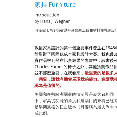
家具 Furniture
Introduction
by Hans J. Wegner
--Hans J. Wegner以丹麥傳統工藝和材料在戰
戰後家具設計的第一個重要事件發生在194
館舉辦了國際低成本家具設計大賽。我也參
賽作品被刊登在比賽結果的專書中，該書後
Charles Eames的椅子之外，其他獲獎
並不那麼重要，在我看來
，
最重要的是很多
一扇窗，讓我有機會展現我的能力。這讓我
認為是值得的。
美國和多數歐洲國家的情況與丹麥大致相同
下，家具從功能的角度和建築目的來看已經
是早期風格的扭曲版本（丹麥稱為屠夫Butc
成比例。