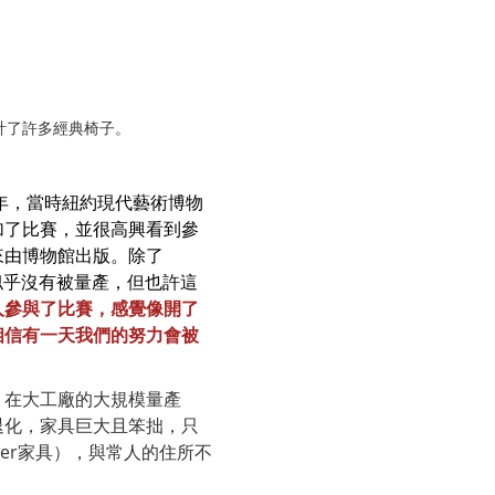
後設計了許多經典椅子。
8年，當時紐約現代藝術博物
加了比賽，並很高興看到參
來由博物館出版。除了
作品似乎沒有被量產，但也許這
人參與了比賽，感覺像開了
相信有一天我們的努力會被
，在大工廠的大規模量產
退化，家具巨大且笨拙，只
her家具），與常人的住所不