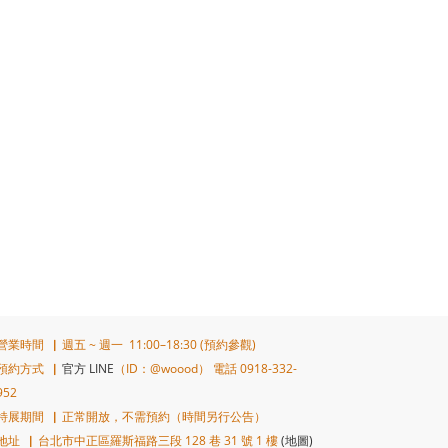
營業時間▕ 週五 ~ 週一 11:00–18:30 (預約參觀)
預約方式▕
官方 LINE
（ID：@woood） 電話 0918-332-
952
特展期間▕ 正常開放，不需預約（時間另行公告）
地址▕ 台北市中正區羅斯福路三段 128 巷 31 號 1 樓
(地圖)