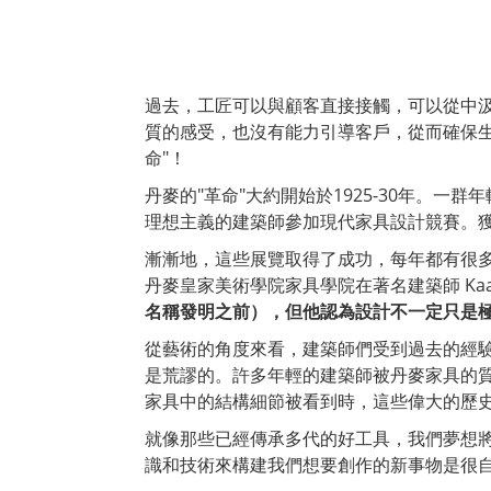
過去，工匠可以與顧客直接接觸，可以從中
質的感受，也沒有能力引導客戶，從而確保
命"！
丹麥的"革命"大約開始於1925-30年。
理想主義的建築師參加現代家具設計競賽。
漸漸地，這些展覽取得了成功，每年都有很
丹麥皇家美術學院家具學院在著名建築師 Kaa
名稱發明之前），但他認為設計不一定只是
從藝術的角度來看，建築師們受到過去的經
是荒謬的。許多年輕的建築師被丹麥家具的質樸
家具中的結構細節被看到時，這些偉大的歷史
就像那些已經傳承多代的好工具，我們夢想將
識和技術來構建我們想要創作的新事物是很