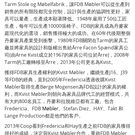
Tarm Stole og Møbelfabrik，讓FDB Møbler可以從生產到
銷售的所有階段都完全控制，設計與生產的協調性更好，家
具可以量產，生產成本顯著降低。1948年雇用了50位工匠
生產，每年可以生產10000張椅子。FDB的家具成為丹麥家
庭現代化的選項，銷售獲得極大的成功。在60年代後期整個
丹麥家具產業受到衝擊，1980年FDB關閉在Tarm的家具工
廠並將家具的設計和版權出售給Årre Facon Spænd家具公
司(由Arne Kvist成立於1967的家具公司位於Årre)，2008年
Tarm的工廠轉移至Årre，2013年公司更名為Kvist。
獲得FDB家具生產權利的Kvist Møbler，繼續生產J16、J39
等FDB的經典，直到2005年Fredericia透過收購Kvist
Møbler取得生產Børge Mogensen為FDB設計的家具的權
利，而Kvist Møbler則朝向為家具品牌代工的經營模式，共
有大約800名員工，丹麥和拉脫維亞都有工廠。包含
Fredericia、FDB
Møbler、
Stefan Diez、HAY、Takt 和
Lange Production都是他們的客戶。
2013年Coop看到Fredericia和Hay生產之前FDB的家具獲得
很好的成績，決定與Kvist Møbler合作，重啟FDB Møbler