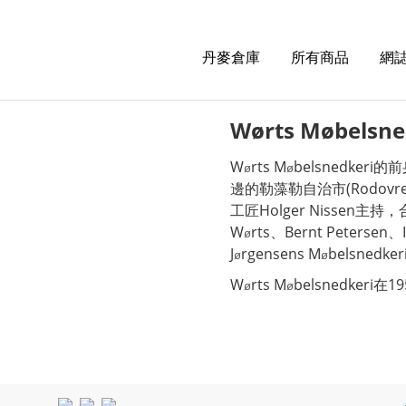
丹麥倉庫
所有商品
網誌
Wørts Møbelsne
W
rts M
belsnedkeri的
ø
ø
邊的勒藻勒自治市(Rodovr
工匠Holger Nissen主持
W
rts、Bernt Petersen
ø
J
rgensens M
belsned
ø
ø
W
rts M
belsnedker
ø
ø