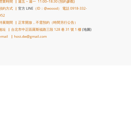
營業時間▕ 週五 ~ 週一 11:00–18:30 (預約參觀)
預約方式▕
官方 LINE
（ID：@woood） 電話 0918-332-
952
特展期間▕ 正常開放，不需預約（時間另行公告）
地址▕ 台北市中正區羅斯福路三段 128 巷 31 號 1 樓
(地圖)
email ▕ host.dw@gmail.com