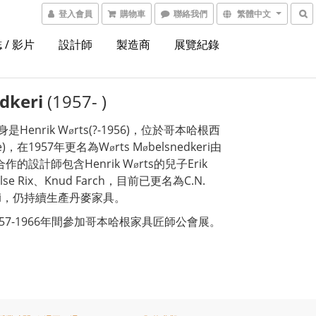
登入會員
購物車
聯絡我們
繁體中文
 / 影片
設計師
製造商
展覽紀錄
dkeri
(1957- )
前身是Henrik W
rts(?-1956)，位於哥本哈根西
ø
e)，在1957年更名為W
rts M
belsnedkeri由
ø
ø
，合作的設計師包含Henrik W
rts的兒子Erik
ø
、Ilse Rix、Knud Farch，目前已更名為C.N.
keri，仍持續生產丹麥家具。
i在1957-1966年間參加哥本哈根家具匠師公會展。