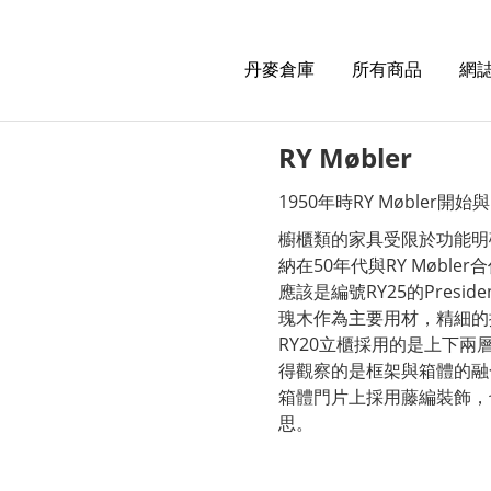
丹麥倉庫
所有商品
網誌
RY Møbler
1950年時RY Møbler開
櫥櫃類的家具受限於功能明
納在50年代與RY Møbl
應該是編號RY25的Pres
瑰木作為主要用材，精細的
RY20立櫃採用的是上下
得觀察的是框架與箱體的融合
箱體門片上採用藤編裝飾，
思。