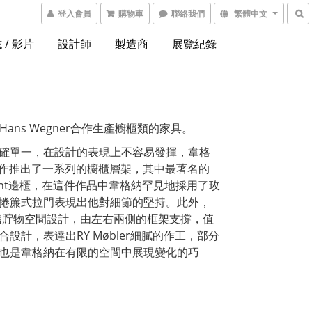
登入會員
購物車
聯絡我們
繁體中文
 / 影片
設計師
製造商
展覽紀錄
始與Hans Wegner合作生產櫥櫃類的家具。
確單一，在設計的表現上不容易發揮，韋格
er合作推出了一系列的櫥櫃層架，其中最著名的
ident邊櫃，在這件作品中韋格納罕見地採用了玫
捲簾式拉門表現出他對細節的堅持。此外，
兩層貯物空間設計，由左右兩側的框架支撐，值
設計，表達出RY Møbler細膩的作工，部分
也是韋格納在有限的空間中展現變化的巧