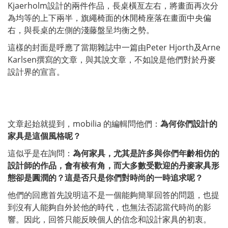
Kjaerholm設計的兩件作品，長桌橫亙左右，將畫面再次分
為均等的上下兩半，旗繩椅面的休閒椅座落在畫面中央偏
右，與長桌的左側的淺藤盤呈均衡之勢。
這樣的封面是呼應了當期雜誌中一篇由Peter Hjorth及Arne
Karlsen撰寫的文章，與其說文章，不如說是他們對於丹麥
設計界的宣言。
文章起始就提到，mobilia 的編輯問他們：
為何你們設計的
家具是這個風格呢？
這似乎是在詢問：
為何家具，尤其是許多與你們年齡相仿的
設計師的作品，會有棱有角，而大多數受歡迎的丹麥家具形
態卻是圓潤的？這是否只是你們對時尚的一時追求呢？
他們的回應首先說明這不是一個能夠簡單回答的問題，也提
到沒有人能夠自外於他的時代，也無法否認當代時尚的影
響。因此，回答只能反映個人的信念和設計家具的初衷。