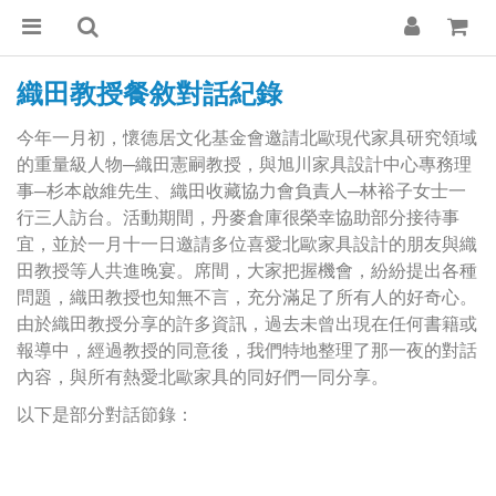
織田教授餐敘對話紀錄
今年一月初，懷德居文化基金會邀請北歐現代家具研究領域
的重量級人物─織田憲嗣教授，與旭川家具設計中心專務理
事
─
杉本啟維先生、織田收藏協力會負責人
─
林裕子女士一
行三人訪台。活動期間，丹麥倉庫很榮幸協助部分接待事
宜，並於一月十一日邀請多位喜愛北歐家具設計的朋友與織
田教授等人共進晚宴。席間，大家把握機會，紛紛提出各種
問題，織田教授也知無不言，充分滿足了所有人的好奇心。
由於織田教授分享的許多資訊，過去未曾出現在任何書籍或
報導中，經過教授的同意後，我們特地整理了那一夜的對話
內容，與所有熱愛北歐家具的同好們一同分享。
以下是部分對話節錄：