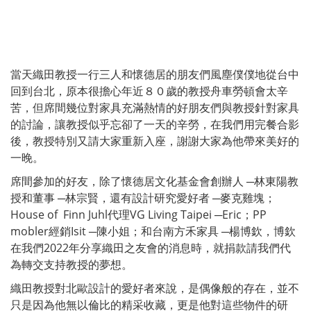
當天織田教授一行三人和懷德居的朋友們風塵僕僕地從台中
回到台北，原本很擔心年近８０歲的教授舟車勞頓會太辛
苦，但席間幾位對家具充滿熱情的好朋友們與教授針對家具
的討論，讓教授似乎忘卻了一天的辛勞，在我們用完餐合影
後，教授特別又請大家重新入座，謝謝大家為他帶來美好的
一晚。
席間參加的好友，除了懷德居文化基金會創辦人 ─林東陽教
授和董事 ─林宗賢，還有設計研究愛好者 ─麥克雞塊；
House of Finn Juhl代理VG Living Taipei ─Eric；PP
mobler經銷Isit ─陳小姐；和台南方禾家具 ─楊博欽，博欽
在我們2022年分享織田之友會的消息時，就捐款請我們代
為轉交支持教授的夢想。
織田教授對北歐設計的愛好者來說，是偶像般的存在，並不
只是因為他無以倫比的精采收藏，更是他對這些物件的研