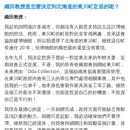
織田教授是怎麼決定到北海道的東川町定居的呢？
織田教授：
我起初詢問過許多城市，但都沒有人願意支持設立設計博物
館的想法。然而，東川町的町長對此非常感興趣，並承諾會
協助建博物館，所以我選擇了北海道的東川町。雖然這位町
長連任 20 年，但博物館的構想最終還是沒有實現。
去年九月，我決定把房子賣給一對從東京來的年輕夫妻，近
期就會正式交屋。不過，我的所有收藏都會捐贈給東川町，
未來將由「Oda Collection」這個組織來負責展覽與管理。
在東川町政府內會有三人的單位專門處理相關事務，其中包
括我的一位弟子，他本身也會製作家具與金工等工藝。雖然
這個工作薪水不算優渥，但卻是投資自己的好機會，不投資
自己是不行的！
我現在最擔心的是，一旦捐贈完成，政府方面可能缺乏推動
這項計畫的動力。捐贈只是起點，我必須確保他們不要停
滯。雖然我已經退休，但我會持續關注和鼓勵這個計畫，並
招募研究人員，讓整個典藏價值真正落實。