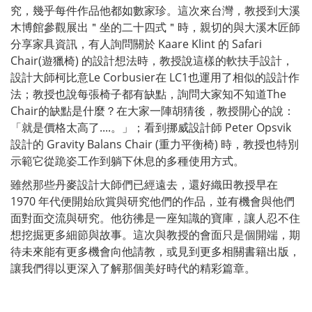
究，幾乎每件作品他都如數家珍。這次來台灣，教授到大溪
木博館參觀展出＂坐的二十四式＂時，親切的與大溪木匠師
分享家具資訊，有人詢問關於 Kaare Klint 的 Safari
Chair(遊獵椅) 的設計想法時，教授說這樣的軟扶手設計，
設計大師柯比意Le Corbusier在 LC1也運用了相似的設計作
法；教授也說每張椅子都有缺點，詢問大家知不知道The
Chair的缺點是什麼？在大家一陣胡猜後，教授開心的說：
「就是價格太高了....。」；看到挪威設計師 Peter Opsvik
設計的 Gravity Balans Chair (重力平衡椅) 時，教授也特別
示範它從跪姿工作到躺下休息的多種使用方式。
雖然那些丹麥設計大師們已經遠去，還好織田教授早在
1970 年代便開始欣賞與研究他們的作品，並有機會與他們
面對面交流與研究。他彷彿是一座知識的寶庫，讓人忍不住
想挖掘更多細節與故事。這次與教授的會面只是個開端，期
待未來能有更多機會向他請教，或見到更多相關書籍出版，
讓我們得以更深入了解那個美好時代的精彩篇章。