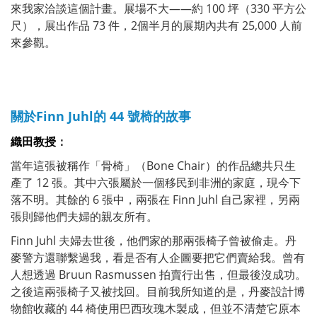
來我家洽談這個計畫。展場不大——約 100 坪（330 平方公
尺），展出作品 73 件，2個半月的展期內共有 25,000 人前
來參觀。
關於Finn Juhl的 44 號椅的故事
織田教授
：
當年這張被稱作「骨椅」（Bone Chair）的作品總共只生
產了 12 張。其中六張屬於一個移民到非洲的家庭，現今下
落不明。其餘的 6 張中，兩張在 Finn Juhl 自己家裡，另兩
張則歸他們夫婦的親友所有。
Finn Juhl 夫婦去世後，他們家的那兩張椅子曾被偷走。丹
麥警方還聯繫過我，看是否有人企圖要把它們賣給我。曾有
人想透過 Bruun Rasmussen 拍賣行出售，但最後沒成功。
之後這兩張椅子又被找回。目前我所知道的是，丹麥設計博
物館收藏的 44 椅使用巴西玫瑰木製成，但並不清楚它原本