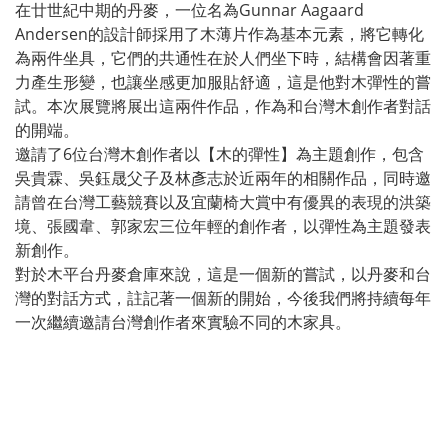
在廿世紀中期的丹麥，一位名為Gunnar Aagaard
Andersen的設計師採用了木薄片作為基本元素，將它轉化
為兩件坐具，它們的共通性在於人們坐下時，結構會因著重
力產生形變，也讓坐感更加服貼舒適，這是他對木彈性的嘗
試。本次展覽將展出這兩件作品，作為和台灣木創作者對話
的開端。
邀請了6位台灣木創作者以【木的彈性】為主題創作，包含
吳貴霖、吳鈺晟父子及林彥志於近兩年的相關作品，同時邀
請曾在台灣工藝競賽以及宜蘭椅大賞中有優異的表現的洪築
境、張國韋、郭家宏三位年輕的創作者，以彈性為主題發表
新創作。
對於木平台丹麥倉庫來說，這是一個新的嘗試，以丹麥和台
灣的對話方式，註記著一個新的開始，今後我們將持續每年
一次繼續邀請台灣創作者來實驗不同的木家具。