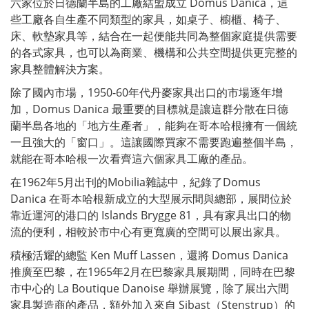
六家位於日德蘭半島的工廠結盟成立 Domus Danica，這
些工廠各自生產不同類型的家具，如桌子、櫥櫃、椅子、
床、軟墊家具等，結合在一起便能共同為整個家庭提供需要
的各式家具，也可以為商業、機構和公共空間提供更完整的
家具整體解決方案。
除了國內市場，1950-60年代丹麥家具出口的市場逐年增
加，Domus Danica 最重要的目標就是讓這群分散在日德
蘭半島各地的「地方生產者」，能夠在哥本哈根擁有一個統
一且強大的「窗口」。這讓國際買家不需要跑遍整個半島，
就能在哥本哈根一次看齊這六個家具工廠的產品。
在1962年5月出刊的Mobilia雜誌中，紀錄了Domus
Danica 在哥本哈根新成立的大型展示間與總部，展間位於
靠近運河的港口的 Islands Brygge 81，具有家具出口的物
流的便利，相較於市中心有更寬廣的空間可以展出家具。
積極活耀的總監 Ken Muff Lassen，還將 Domus Danica
推廣至巴黎，在1965年2月在巴黎家具展期間，同時在巴黎
市中心的 La Boutique Danoise 舉辦展覽，除了展出六間
家具製造商的產品，額外加入來自 Sibast（Stenstrup）的